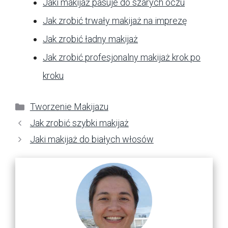
Jaki makijaż pasuje do szarych oczu
Jak zrobić trwały makijaż na imprezę
Jak zrobić ładny makijaż
Jak zrobić profesjonalny makijaż krok po
kroku
Kategorie
Tworzenie Makijazu
Jak zrobić szybki makijaż
Jaki makijaż do białych włosów