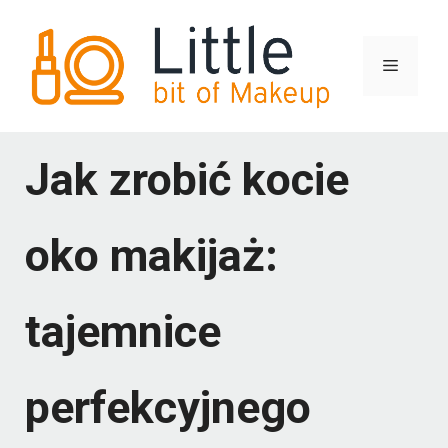
Przejdź
do
Menu
treści
Jak zrobić kocie
oko makijaż:
tajemnice
perfekcyjnego