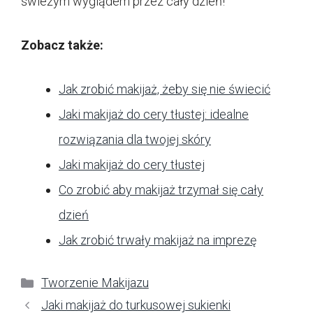
świeżym wyglądem przez cały dzień!
Zobacz także:
Jak zrobić makijaż, żeby się nie świecić
Jaki makijaż do cery tłustej: idealne
rozwiązania dla twojej skóry
Jaki makijaż do cery tłustej
Co zrobić aby makijaż trzymał się cały
dzień
Jak zrobić trwały makijaż na imprezę
Kategorie
Tworzenie Makijazu
Jaki makijaż do turkusowej sukienki