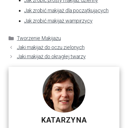
Jak zrobić prosty makijaż dzienny
Jak zrobić makijaż dla początkujących
Jak zrobić makijaż wampirzycy
Kategorie
Tworzenie Makijazu
Jaki makijaż do oczu zielonych
Jaki makijaż do okrągłej twarzy
KATARZYNA