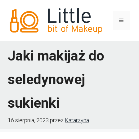
Przejdź
do
Menu
treści
Jaki makijaż do
seledynowej
sukienki
16 sierpnia, 2023
przez
Katarzyna