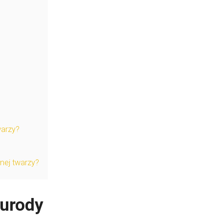
warzy?
nej twarzy?
 urody