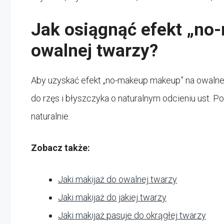
Jak osiągnąć efekt „n
owalnej twarzy?
Aby uzyskać efekt „no-makeup makeup” na owalnej t
do rzęs i błyszczyka o naturalnym odcieniu ust. Pos
naturalnie.
Zobacz także:
Jaki makijaż do owalnej twarzy
Jaki makijaż do jakiej twarzy
Jaki makijaż pasuje do okrągłej twarzy