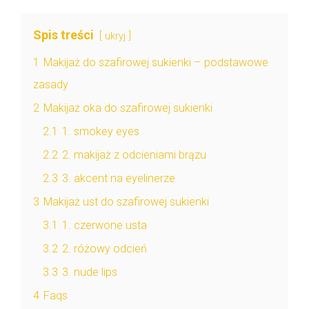
Spis treści
ukryj
1
Makijaż do szafirowej sukienki – podstawowe
zasady
2
Makijaż oka do szafirowej sukienki
2.1
1. smokey eyes
2.2
2. makijaż z odcieniami brązu
2.3
3. akcent na eyelinerze
3
Makijaż ust do szafirowej sukienki
3.1
1. czerwone usta
3.2
2. różowy odcień
3.3
3. nude lips
4
Faqs